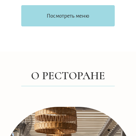
ВЕРАНДА
– это очаровательный летний бар на
первом этаже и панорамный балкон, с
которого открывается потрясающий вид на
ласковые бирюзовые волны.
Продуманные детали интерьера, от
легкой деревянной мебели с уютными
подушками и плетеных, покачивающихся
от морского бриза абажуров до свежих
букетов на столиках, создают
беззаботную курортную атмосферу.