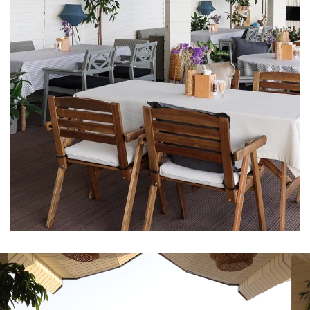
Лучшее место, чтобы отдохнуть от
полуденного зноя с бокалом освежающего
коктейля, насладиться неповторимыми
красками морского заката или
полюбоваться яркими звездами на темном
бархате южного неба
Посмотреть меню